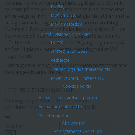
Rasmus havde et fornuftigt løb, og lå på et tidspunkt
Klubtøj
førende på den mellemste radiopost. Han lavede dog
Medlemsliste
en vejvalgsfejl kort før mål, og det gjorde, at han måtte
se sig overhalet, og han kom ind som en foreløbig
Medlemsfordele
nummer 2. Den placering holdt indtil de sidste 25 – og
Formål, visioner, politikker
dermed de på papiret bedste – begyndte at komme i
mål. Herefter blev han passeret 9 gange og endte på
Formål
en flot 11 plads – hans bedste placering ved et VM
Strategi 2024-2028
nogen sinde.
Vedtægter
Torsdag er hviledag, og konkurrencen fortsætter med
Træner- og uddannelsespolitik
den lange distance fredag
Privatlivspolitik Horsens OK
Cookies politik
Indlægsnavigation
Historie – bestyrelse – pokaler
Klubvagt søges til den 15. september
Fotoalbum 2002-2010
VM slutter med 2 podiepladser til Camilla
Orienteringskort
Aktiviteter
Arrangementer/Åbne løb