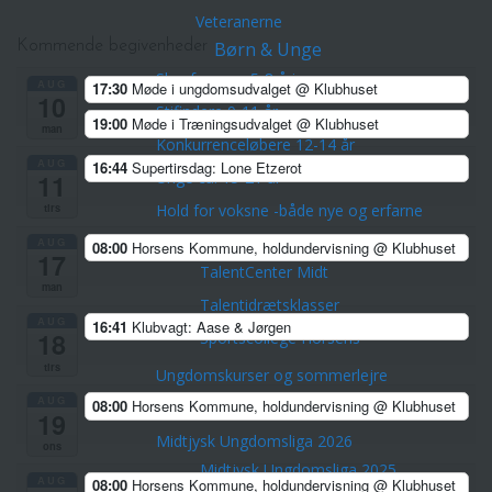
Veteranerne
Børn & Unge
Kommende begivenheder
Skovfræsere 5-8 årige
AUG
17:30
Møde i ungdomsudvalget
@ Klubhuset
10
Stifindere 9-11 år
19:00
Møde i Træningsudvalget
@ Klubhuset
man
Konkurrenceløbere 12-14 år
AUG
16:44
Supertirsdag: Lone Etzerot
Unge ca. 15-21 år
11
Hold for voksne -både nye og erfarne
tirs
Talentudviking
AUG
08:00
Horsens Kommune, holdundervisning
@ Klubhuset
17
TalentCenter Midt
man
Talentidrætsklasser
AUG
16:41
Klubvagt: Aase & Jørgen
18
Sportscollege Horsens
tirs
Ungdomskurser og sommerlejre
AUG
08:00
Horsens Kommune, holdundervisning
@ Klubhuset
Kreds Ungdoms Match
19
Midtjysk Ungdomsliga 2026
ons
Midtjysk Ungdomsliga 2025
AUG
08:00
Horsens Kommune, holdundervisning
@ Klubhuset