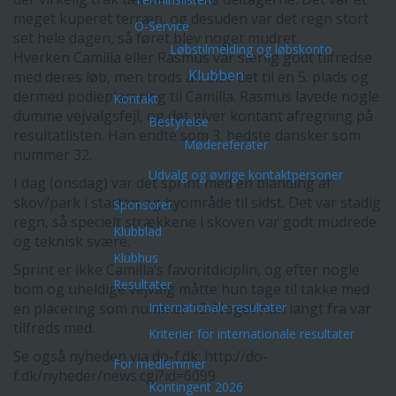
meget kuperet terræn, og desuden var det regn stort
O-Service
set hele dagen, så føret blev noget mudret.
Løbstilmelding og løbskonto
Hverken Camilla eller Rasmus var særlig godt tilfredse
Klubben
med deres løb, men trods alt blev det til en 5. plads og
dermed podieplacering til Camilla. Rasmus lavede nogle
Kontakt
dumme vejvalgsfejl, og det giver kontant afregning på
Bestyrelse
resultatlisten. Han endte som 3. bedste dansker som
Mødereferater
nummer 32.
Udvalg og øvrige kontaktpersoner
I dag (onsdag) var det sprint med en blanding af
skov/park i starten og byområde til sidst. Det var stadig
Sponsorer
regn, så specielt strækkene i skoven var godt mudrede
Klubblad
og teknisk svære.
Klubhus
Sprint er ikke Camilla’s favoritdiciplin, og efter nogle
Resultater
bom og uheldige vejvalg måtte hun tage til takke med
en placering som nummer 12. Noget hun langt fra var
Internationale resultater
tilfreds med.
Kriterier for internationale resultater
Se også nyheden via do-f.dk: http://do-
For medlemmer
f.dk/nyheder/news.cgi?id=6099
Kontingent 2026