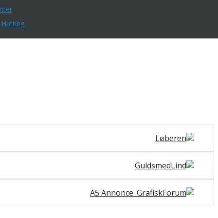
nter
 Hatting