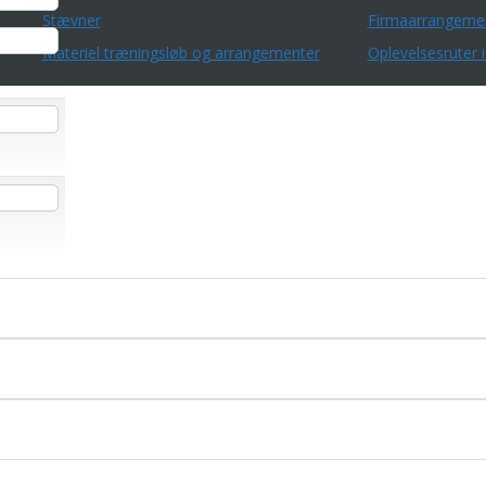
Stævner
Firmaarrangeme
Materiel træningsløb og arrangementer
Oplevelsesruter i