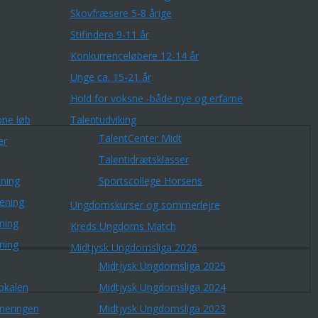
Skovfræsere 5-8 årige
Stifindere 9-11 år
Konkurrenceløbere 12-14 år
Unge ca. 15-21 år
Hold for voksne -både nye og erfarne
ne løb
Talentudviking
TalentCenter Midt
er
Talentidrætsklasser
ning
Sportscollege Horsens
æning
Ungdomskurser og sommerlejre
ning
Kreds Ungdoms Match
ning
Midtjysk Ungdomsliga 2026
Midtjysk Ungdomsliga 2025
okalen
Midtjysk Ungdomsliga 2024
rneringen
Midtjysk Ungdomsliga 2023