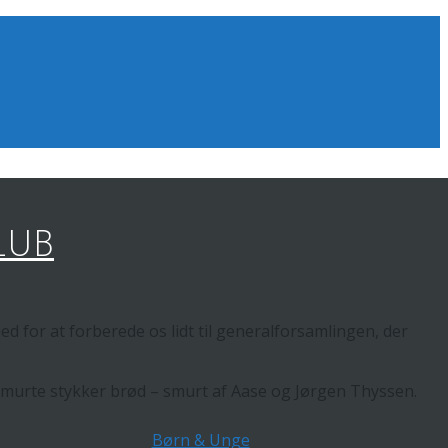
LUB
hed for at forberede os lidt til generalforsamlingen, der
lsmurte stykker brød – smurt af Aase og Jørgen Thyssen.
Børn & Unge