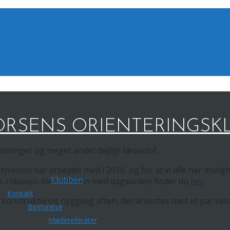
RSENS ORIENTERINGSK
tninger og meget andet dejligt læsestof.
tyrelsen har arbejdet med i 2016, og for at vi alle har mulig
Klubben
hus i skoven. Indkaldelsen med dagsorden finder du
her
.
Kontakt
n konstruktiv og hyggelig aften, der afsluttes med et par ve
Bestyrelse
Mødereferater