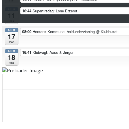
man
AUG
16:44
Supertirsdag: Lone Etzerot
11
tirs
AUG
08:00
Horsens Kommune, holdundervisning
@ Klubhuset
17
man
AUG
16:41
Klubvagt: Aase & Jørgen
18
tirs