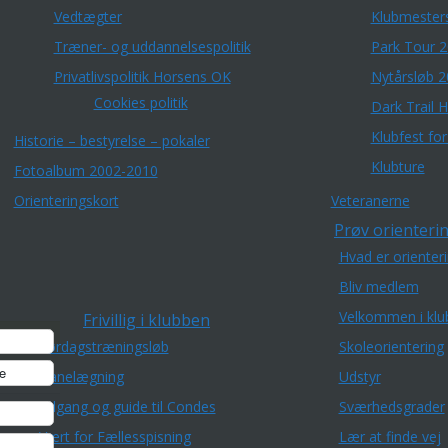
Vedtægter
Klubmester
Træner- og uddannelsespolitik
Park Tour 
Privatlivspolitik Horsens OK
Nytårsløb 
Cookies politik
Dark Trail 
Klubfest fo
Historie – bestyrelse – pokaler
Klubture
Fotoalbum 2002-2010
Orienteringskort
Veteranerne
Prøv orienterin
Hvad er orienter
Bliv medlem
Velkommen i klu
Frivillig i klubben
Lørdagstræningsløb
Skoleorientering
e
Banelægning
Udstyr
Adgang og guide til Condes
Sværhedsgrader
Vært for Fællesspisning
Lær at finde vej