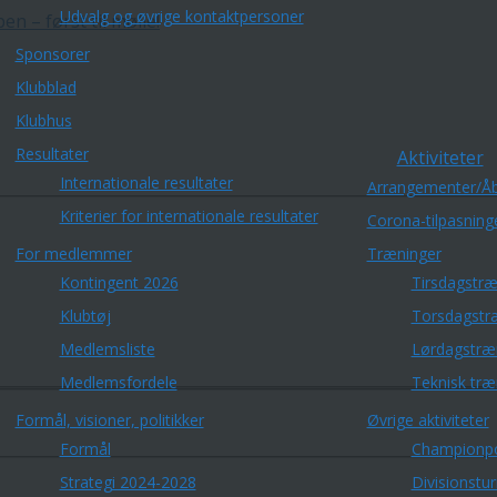
Udvalg og øvrige kontaktpersoner
n – først til mølle!
Sponsorer
Klubblad
Klubhus
Resultater
Aktiviteter
Internationale resultater
Arrangementer/Åb
Kriterier for internationale resultater
Corona-tilpasning
For medlemmer
Træninger
Kontingent 2026
Tirsdagstræ
Klubtøj
Torsdagstr
Medlemsliste
Lørdagstræ
Medlemsfordele
Teknisk træ
Formål, visioner, politikker
Øvrige aktiviteter
Formål
Championp
Strategi 2024-2028
Divisionstu