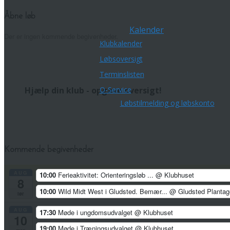
Åbne løb
Kalender
Der er ingen kommende begivenheder.
Klubkalender
Løbsoversigt
Terminslisten
Hjælp din klub - opgave oversigt!
O-Service
Løbstilmelding og løbskonto
Kommende begivenheder
AUG
10:00
Ferieaktivitet: Orienteringsløb ...
@ Klubhuset
8
10:00
Wild Midt West i Gludsted. Bemær...
@ Gludsted Plantag
lør
AUG
17:30
Møde i ungdomsudvalget
@ Klubhuset
10
19:00
Møde i Træningsudvalget
@ Klubhuset