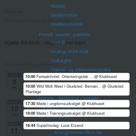
Klubtøj
Åbne løb
Medlemsliste
Der er ingen kommende begivenheder.
Medlemsfordele
Formål, visioner, politikker
Hjælp din klub - opgave oversigt!
Formål
Strategi 2024-2028
Vedtægter
Kommende begivenheder
Træner- og uddannelsespolitik
AUG
10:00
Ferieaktivitet: Orienteringsløb ...
@ Klubhuset
Privatlivspolitik Horsens OK
8
10:00
Wild Midt West i Gludsted. Bemær...
@ Gludsted
Cookies politik
lør
Plantage
Historie – bestyrelse – pokaler
AUG
17:30
Møde i ungdomsudvalget
@ Klubhuset
10
Fotoalbum 2002-2010
19:00
Møde i Træningsudvalget
@ Klubhuset
man
Orienteringskort
Aktiviteter
AUG
16:44
Supertirsdag: Lone Etzerot
11
Arrangementer/Åbne løb