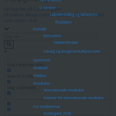
O-Service
Lørdagsløb på Sukkertoppen
Få pladser tilbage i Vester Vandet i påsken + lidt om
Løbstilmelding og løbskonto
ture i marts 2018
Klubben
Kontakt
Bestyrelse
Mødereferater
Udvalg og øvrige kontaktpersoner
Sponsorer
Exact matches only
Klubblad
Klubhus
Search in title
Resultater
Søg i indholdet
Internationale resultater
Kriterier for internationale resultater
For medlemmer
Kontingent 2026