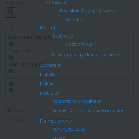
O-Service
Løbstilmelding og løbskonto
Klubben
Kontakt
Bestyrelse
Exact matches only
Mødereferater
Search in title
Udvalg og øvrige kontaktpersoner
Søg i indholdet
Sponsorer
Klubblad
Klubhus
Resultater
Internationale resultater
Kriterier for internationale resultater
Åbne løb
Der er ingen kommende begivenheder.
For medlemmer
Kontingent 2026
Klubtøj