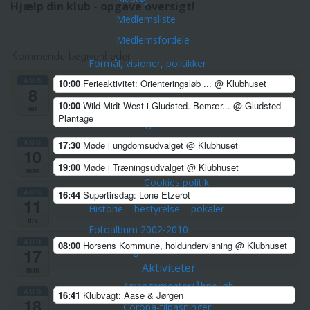
Hjælp din klub - opgave oversigt!
Medlemsliste
Medlemsfordele
Kommende begivenheder
Formål, visioner, politikker
Formål
AUG
10:00
Ferieaktivitet: Orienteringsløb ...
@ Klubhuset
8
Strategi 2024-2028
10:00
Wild Midt West i Gludsted. Bemær...
@ Gludsted
lør
Plantage
Vedtægter
AUG
Træner- og uddannelsespolitik
17:30
Møde i ungdomsudvalget
@ Klubhuset
10
Privatlivspolitik Horsens OK
19:00
Møde i Træningsudvalget
@ Klubhuset
man
Cookies politik
AUG
16:44
Supertirsdag: Lone Etzerot
11
Historie – bestyrelse – pokaler
tirs
Fotoalbum 2002-2010
AUG
08:00
Horsens Kommune, holdundervisning
@ Klubhuset
Orienteringskort
17
Aktiviteter
man
Arrangementer/Åbne løb
AUG
16:41
Klubvagt: Aase & Jørgen
18
Corona-tilpasninger