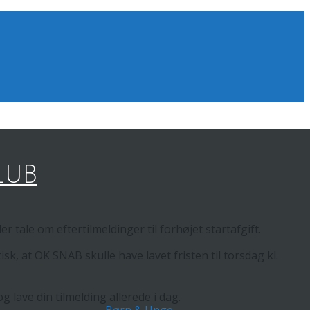
LUB
r tale om eftertilmeldinger til forhøjet startafgift.
sk, at OK SNAB skulle have lavet fristen til torsdag kl.
 lave din tilmelding allerede i dag.