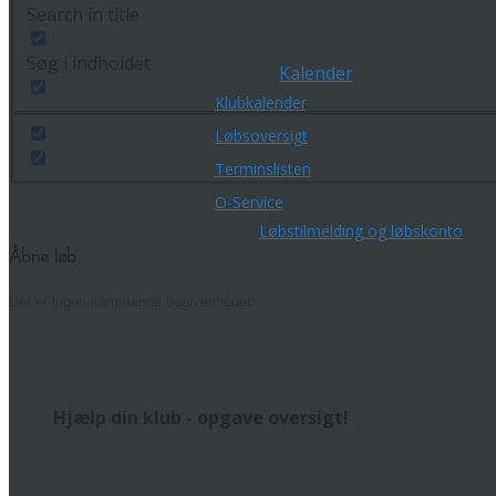
Search in title
Søg i indholdet
Kalender
Klubkalender
Løbsoversigt
Terminslisten
O-Service
Løbstilmelding og løbskonto
Åbne løb
Der er ingen kommende begivenheder.
Hjælp din klub - opgave oversigt!