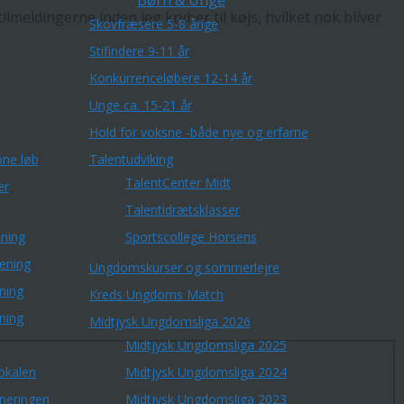
Børn & Unge
tilmeldingerne inden jeg kryber til køjs, hvilket nok bliver
Skovfræsere 5-8 årige
Stifindere 9-11 år
Konkurrenceløbere 12-14 år
Unge ca. 15-21 år
Hold for voksne -både nye og erfarne
ne løb
Talentudviking
TalentCenter Midt
er
Talentidrætsklasser
ning
Sportscollege Horsens
æning
Ungdomskurser og sommerlejre
ning
Kreds Ungdoms Match
ning
Midtjysk Ungdomsliga 2026
Midtjysk Ungdomsliga 2025
okalen
Midtjysk Ungdomsliga 2024
rneringen
Midtjysk Ungdomsliga 2023