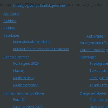
dde oppe til kl. 23:59 for at trykke på godkend, så jeg sender 
Udvalg og øvrige kontaktpersoner
Sponsorer
Klubblad
Klubhus
Resultater
Aktiviteter
Internationale resultater
Arrangementer/Åb
Kriterier for internationale resultater
Corona-tilpasning
For medlemmer
Træninger
Kontingent 2026
Tirsdagstræ
Klubtøj
Torsdagstr
Medlemsliste
Lørdagstræ
Medlemsfordele
Teknisk træ
Formål, visioner, politikker
Øvrige aktiviteter
Formål
Championp
Strategi 2024-2028
Divisionstu