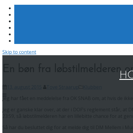
Skip to content
En bøn fra løbstilmelderen o
HO
13. august 2015
Tove Straarup
Klubben
Jeg har fået en meddelelse fra OK SNAB om, at hvis de ikke h
Jeg er ganske klar over, at der i DOF’s reglement står, at D
23:59, så løbstilmelderen har en lillebitte chance for at g
Så har du besluttet dig for at melde dig til DM Mellem i Mun