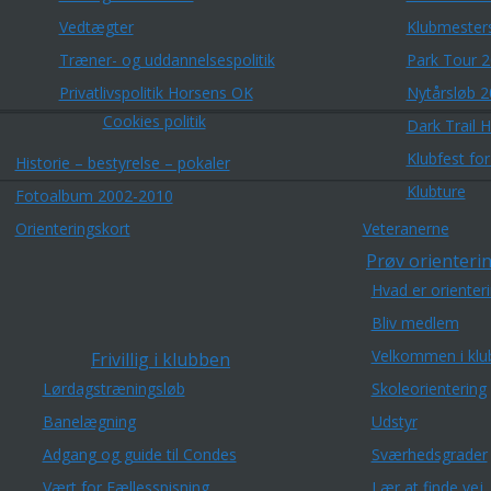
Vedtægter
Klubmester
Træner- og uddannelsespolitik
Park Tour 
Privatlivspolitik Horsens OK
Nytårsløb 
Cookies politik
Dark Trail 
Klubfest fo
Historie – bestyrelse – pokaler
Klubture
Fotoalbum 2002-2010
Orienteringskort
Veteranerne
Prøv orienterin
Hvad er orienter
Bliv medlem
Velkommen i klu
Frivillig i klubben
Lørdagstræningsløb
Skoleorientering
Banelægning
Udstyr
Adgang og guide til Condes
Sværhedsgrader
Vært for Fællesspisning
Lær at finde vej