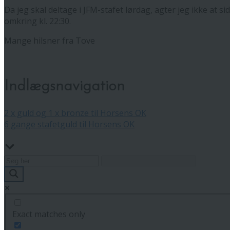
Da jeg skal deltage i JFM-stafet lørdag, agter jeg ikke at si
omkring kl. 22:30.
Mange hilsner fra Tove
Indlægsnavigation
2 x guld og 1 x bronze til Horsens OK
6 gange stafetguld til Horsens OK
Exact matches only