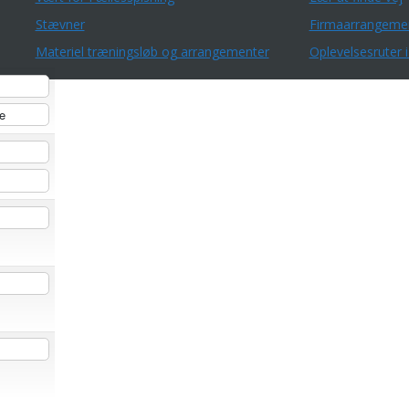
Stævner
Firmaarrangeme
Materiel træningsløb og arrangementer
Oplevelsesruter i
e