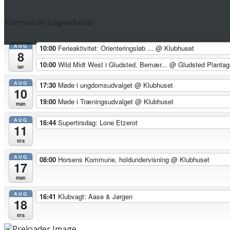
Kommende begivenheder
AUG
10:00
Ferieaktivitet: Orienteringsløb ...
@ Klubhuset
8
10:00
Wild Midt West i Gludsted. Bemær...
@ Gludsted Plantag
lør
AUG
17:30
Møde i ungdomsudvalget
@ Klubhuset
10
19:00
Møde i Træningsudvalget
@ Klubhuset
man
AUG
16:44
Supertirsdag: Lone Etzerot
11
tirs
AUG
08:00
Horsens Kommune, holdundervisning
@ Klubhuset
17
man
AUG
16:41
Klubvagt: Aase & Jørgen
18
tirs