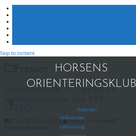
Skip to content
HORSENS
Pressen
ORIENTERINGSKLU
Broncemedalje til Camilla på
mellemdistancen ved VM i
MTBO
Kalender
Klubkalender
27. juli 2016
27. juli 2016
Thomas H. Kokholm
Løbsoversigt
Pressen
,
Resultater
Terminslisten