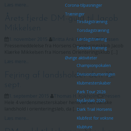
Læs mere...
Corona-tilpasninger
Træninger
Årets fjerde DM-guld til Jacob
Tirsdagstræning
Mikkelsen
Torsdagstræning
1. november 2015
Britta Ank Pedersen
Pressen
Lørdagstræning
Pressemeddelelse fra Horsens Orienteringsklub Jacob
Teknisk træning
Klærke Mikkelsen fra Horsens Orienteringsklub […]
Øvrige aktiviteter
Læs mere...
Championpokalen
Fejring af landsholdet den 12.
Divisionsturneringen
Klubmesterskaber
sept.
Park Tour 2026
1. september 2015
Thomas H. Kokholm
Pressen
Nytårsløb 2025
Hele 4 verdensmesterskaber hentede det danske
landshold i orienteringsløb, da […]
Dark Trail Horsens
Læs mere...
Klubfest for voksne
Klubture