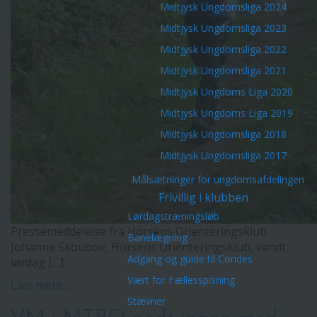
Midtjysk Ungdomsliga 2024
Midtjysk Ungdomsliga 2023
Midtjysk Ungdomsliga 2022
Midtjysk Ungdomsliga 2021
Midtjysk Ungdoms Liga 2020
Midtjysk Ungdoms Liga 2019
Midtjysk Ungdomsliga 2018
Midtjysk Ungdomsliga 2017
Målsætninger for ungdomsafdelingen
Frivillig i klubben
Lørdagstræningsløb
Pressemeddelelse fra Horsens Orienteringsklub
Banelægning
Johanne Skouboe, Horsens Orienteringsklub, vandt
Adgang og guide til Condes
lørdag […]
Vært for Fællesspisning
Læs mere...
Stævner