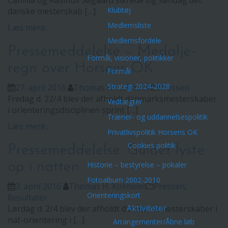
Camilla og Rasmus Søgaard sikrede sig søndag det
Klubtøj
danske mesterskab […]
Medlemsliste
Læs mere...
Medlemsfordele
Pressemeddelelse – Medalje-
Formål, visioner, politikker
regn over Horsens OK
Formål
Strategi 2024-2028
27. april 2016
Thomas H. Kokholm
Pressen
Fredag d. 22/4 blev der afholdt danmarksmesterskaber
Vedtægter
i orienteringsdisciplinen sprint […]
Træner- og uddannelsespolitik
Læs mere...
Privatlivspolitik Horsens OK
Cookies politik
Pressemeddelelse: Guldet lyste
op i natten
Historie – bestyrelse – pokaler
Fotoalbum 2002-2010
3. april 2016
Thomas H. Kokholm
Pressen
,
Orienteringskort
Resultater
Aktiviteter
Lørdag d. 2/4 blev der afholdt danmarksmesterskaber i
nat-orientering i […]
Arrangementer/Åbne løb