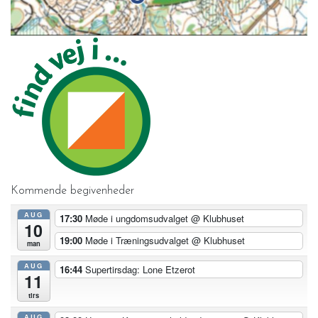
Kommende begivenheder
AUG
17:30
Møde i ungdomsudvalget
@ Klubhuset
10
19:00
Møde i Træningsudvalget
@ Klubhuset
man
AUG
16:44
Supertirsdag: Lone Etzerot
11
tirs
AUG