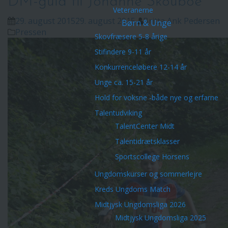
DM-guld til Johanne Skouboe
Veteranerne
29. august 2015
29. august 2015
Britta Ank Pedersen
Børn & Unge
Pressen
Skovfræsere 5-8 årige
Stifindere 9-11 år
Konkurrenceløbere 12-14 år
Unge ca. 15-21 år
Hold for voksne -både nye og erfarne
Talentudviking
TalentCenter Midt
Talentidrætsklasser
Sportscollege Horsens
Ungdomskurser og sommerlejre
Kreds Ungdoms Match
Midtjysk Ungdomsliga 2026
Midtjysk Ungdomsliga 2025