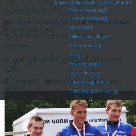
VM i MTBO godt igang med
Materiel træningsløb og arrangementer
podieplads til Camilla
Prøv orientering!
Hvad er orientering?
19. august 2015
21. august 2015
Thomas H. Kokholm
Bliv medlem
Pressen
,
Resultater
Nu er de første 2 dages konkurrencer til VM i […]
Velkommen i klubben
Læs mere...
Skoleorientering
Udstyr
6 gange stafetguld til Horsens
Sværhedsgrader
OK
Lær at finde vej
15. august 2015
Britta Ank Pedersen
Pressen
,
Firmaarrangementer
Resultater
Oplevelsesruter i Hatting