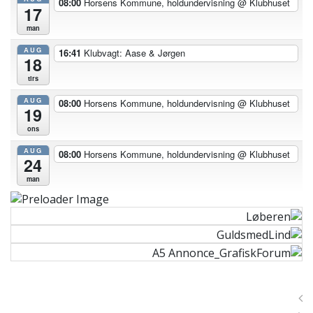
08:00
Horsens Kommune, holdundervisning
@ Klubhuset
17
man
AUG
16:41
Klubvagt: Aase & Jørgen
18
tirs
AUG
08:00
Horsens Kommune, holdundervisning
@ Klubhuset
19
ons
AUG
08:00
Horsens Kommune, holdundervisning
@ Klubhuset
24
man