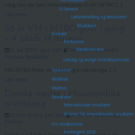
I dag blev der kørt mellemdistance til VM i MTBO […]
O-Service
Læs mere...
Løbstilmelding og løbskonto
Klubben
Så er VM i MTBO godt i gang
Kontakt
– 4. plads til Rasmus
Bestyrelse
Mødereferater
27. juli 2016
1. april 2021
Thomas H. Kokholm
Pressen
,
Resultater
Udvalg og øvrige kontaktpersoner
VM i MTBO finder sted i Portugal i denne uge, […]
Sponsorer
Klubblad
Læs mere...
Klubhus
Danske mestre i Mountainbike-
Resultater
orientering
Internationale resultater
Kriterier for internationale resultater
13. juni 2016
13. juni 2016
Britta Ank Pedersen
Pressen
For medlemmer
Kontingent 2026